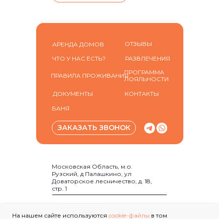
ОТЗЫВЫ
АРЕНДА ДОМОВ
ЧТО У НАС ЕСТЬ?
РАЗВЛЕЧЕНИЯ
ПРОГРАММА
ПРАВИЛА ПРОЖИВАНИЯ
ЛОЯЛЬНОСТИ
ДОКУМЕНТЫ
КОНТАКТЫ
БАНЯ
ЗАКАЗАТЬ ЗВОНОК
ИП Погорелый Е. А.
Московская Область, м.о.
ИНН: 772999830551
Рузский, д Палашкино, ул
ОГРНИП:
Доваторское лесничество, д. 18,
324774600462174
стр. 1
На нашем сайте используются
cookie-файлы
в том