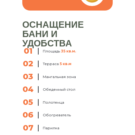
ОСНАЩЕНИЕ
БАНИ И
УДОБСТВА
01
Площадь
35 кв.м.
02
Терраса
5 кв.м
03
Мангальная зона
04
Обеденный стол
05
Полотенца
06
Обогреватель
07
Парилка